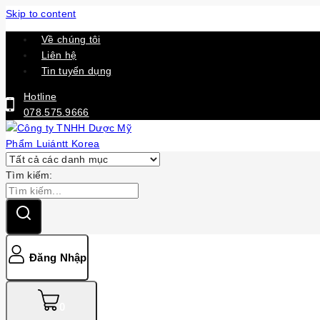
Skip to content
Về chúng tôi
Liên hệ
Tin tuyển dụng
Hotline
078.575.9666
Tìm kiếm:
Đăng Nhập
0