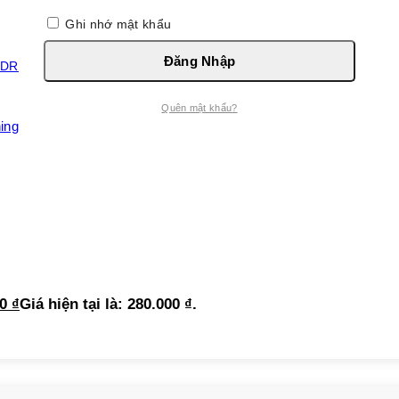
Ghi nhớ mật khẩu
Đăng Nhập
Quên mật khẩu?
ing DR.VITA Daycell
00
₫
Giá hiện tại là: 280.000 ₫.