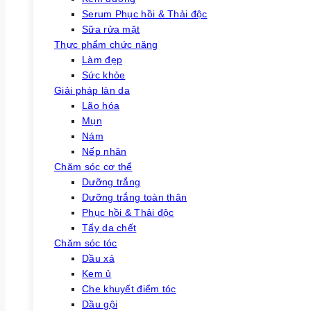
Serum Phục hồi & Thải độc
Sữa rửa mặt
Thực phẩm chức năng
Làm đẹp
Sức khỏe
Giải pháp làn da
Lão hóa
Mụn
Nám
Nếp nhăn
Chăm sóc cơ thể
Dưỡng trắng
Dưỡng trắng toàn thân
Phục hồi & Thải độc
Tẩy da chết
Chăm sóc tóc
Dầu xả
Kem ủ
Che khuyết điểm tóc
Dầu gội