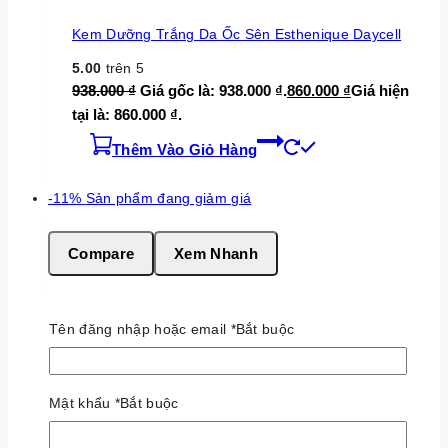
Kem Dưỡng Trắng Da Ốc Sên Esthenique Daycell
5.00
trên 5
938.000
₫
Giá gốc là: 938.000 ₫.
860.000
₫
Giá hiện
tại là: 860.000 ₫.
Thêm Vào Giỏ Hàng
-11%
Sản phẩm đang giảm giá
Compare
Xem Nhanh
Kem Dưỡng Trắng Nâng Cơ Mầm Sâm Daycell
Tên đăng nhập hoặc email
*
Bắt buộc
5.00
trên 5
585.000
₫
Giá gốc là: 585.000 ₫.
520.000
₫
Giá hiện
tại là: 520.000 ₫.
Mật khẩu
*
Bắt buộc
Thêm Vào Giỏ Hàng