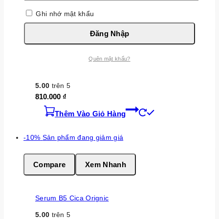
Ghi nhớ mật khẩu
Đăng Nhập
Compare
Xem Nhanh
Quên mật khẩu?
Kem Ốc Sên Esthenique Daycell
5.00
trên 5
810.000
₫
Thêm Vào Giỏ Hàng
-10%
Sản phẩm đang giảm giá
Compare
Xem Nhanh
Serum B5 Cica Orignic
5.00
trên 5