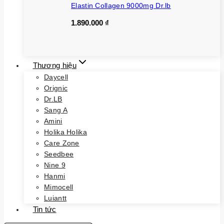
Elastin Collagen 9000mg Dr.lb
1.890.000
₫
Thương hiệu
Daycell
Orignic
Dr.LB
Sang A
Amini
Holika Holika
Care Zone
Seedbee
Nine 9
Hanmi
Mimocell
Luiantt
Tin tức