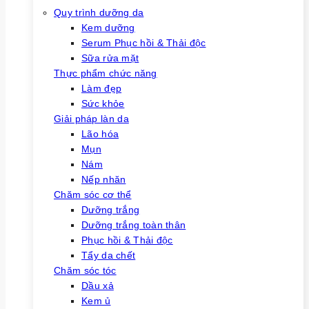
Quy trình dưỡng da
Kem dưỡng
Serum Phục hồi & Thải độc
Sữa rửa mặt
Thực phẩm chức năng
Làm đẹp
Sức khỏe
Giải pháp làn da
Lão hóa
Mụn
Nám
Nếp nhăn
Chăm sóc cơ thể
Dưỡng trắng
Dưỡng trắng toàn thân
Phục hồi & Thải độc
Tẩy da chết
Chăm sóc tóc
Dầu xả
Kem ủ