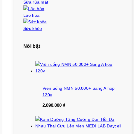
Sữa rửa mặt
Lão hóa
Sức khỏe
Nổi bật
Viên uống NMN 50.000+ Sang A hộp
120v
2.890.000
₫