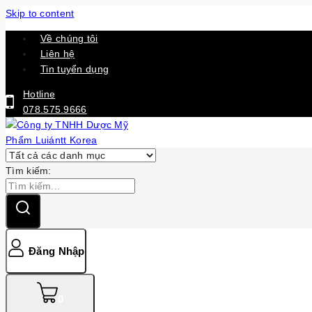
Skip to content
Về chúng tôi
Liên hệ
Tin tuyển dụng
Hotline
078.575.9666
Tìm kiếm:
Đăng Nhập
0