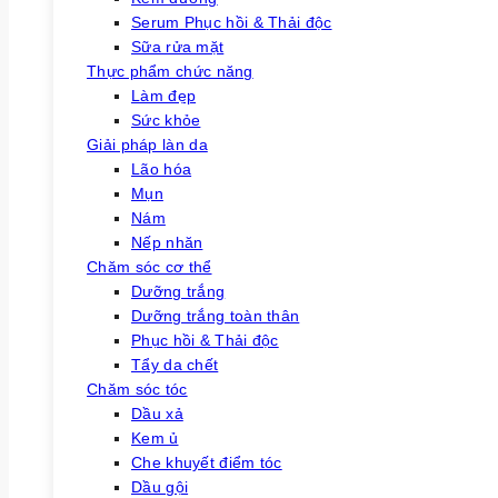
Serum Phục hồi & Thải độc
Sữa rửa mặt
Thực phẩm chức năng
Làm đẹp
Sức khỏe
Giải pháp làn da
Lão hóa
Mụn
Nám
Nếp nhăn
Chăm sóc cơ thể
Dưỡng trắng
Dưỡng trắng toàn thân
Phục hồi & Thải độc
Tẩy da chết
Chăm sóc tóc
Dầu xả
Kem ủ
Che khuyết điểm tóc
Dầu gội