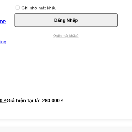
Ghi nhớ mật khẩu
Đăng Nhập
Quên mật khẩu?
ing DR.VITA Daycell
00
₫
Giá hiện tại là: 280.000 ₫.